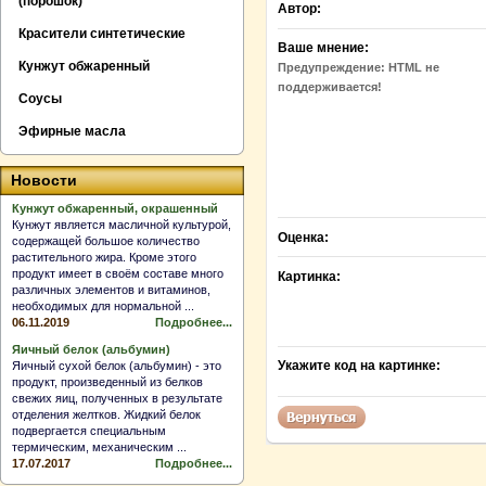
(порошок)
Автор:
Красители синтетические
Ваше мнение:
Кунжут обжаренный
Предупреждение:
HTML не
поддерживается!
Соусы
Эфирные масла
Новости
Кунжут обжаренный, окрашенный
Кунжут является масличной культурой,
Оценка:
содержащей большое количество
растительного жира. Кроме этого
продукт имеет в своём составе много
Картинка:
различных элементов и витаминов,
необходимых для нормальной ...
06.11.2019
Подробнее...
Яичный белок (альбумин)
Укажите код на картинке:
Яичный сухой белок (альбумин) - это
продукт, произведенный из белков
свежих яиц, полученных в результате
отделения желтков. Жидкий белок
подвергается специальным
термическим, механическим ...
17.07.2017
Подробнее...