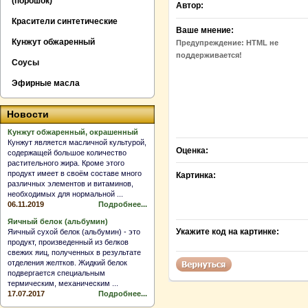
(порошок)
Автор:
Красители синтетические
Ваше мнение:
Кунжут обжаренный
Предупреждение:
HTML не
поддерживается!
Соусы
Эфирные масла
Новости
Кунжут обжаренный, окрашенный
Кунжут является масличной культурой,
Оценка:
содержащей большое количество
растительного жира. Кроме этого
продукт имеет в своём составе много
Картинка:
различных элементов и витаминов,
необходимых для нормальной ...
06.11.2019
Подробнее...
Яичный белок (альбумин)
Укажите код на картинке:
Яичный сухой белок (альбумин) - это
продукт, произведенный из белков
свежих яиц, полученных в результате
отделения желтков. Жидкий белок
подвергается специальным
термическим, механическим ...
17.07.2017
Подробнее...